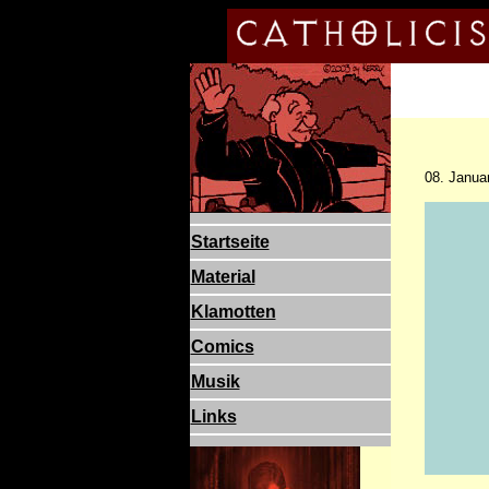
08. Janua
Startseite
Material
Klamotten
Comics
Musik
Links