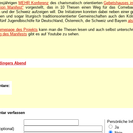
iesjährigen
MEHR Konferenz
des charismatisch orientierten
Gebetshauses in
ion Manifest“
vorgestellt, das in 10 Thesen einen Weg für das Comebac
 und der Schweiz aufzeigen will. Die Initiatoren konnten dabei neben einer 
n und sogar liturgisch traditionsorientierter Gemeinschaften auch den Köl
 fünf Jugendbischöfe für Deutschland, Österreich, die Schweiz und Bayern
al
omepage des Projekts
kann man die Thesen lesen und auch selbst untersch
ng des Manifests
gibt es auf Youtube zu sehen.
dingers Abend
tare:
ar verfassen
Persönliche In
Ja
optional)
Nein