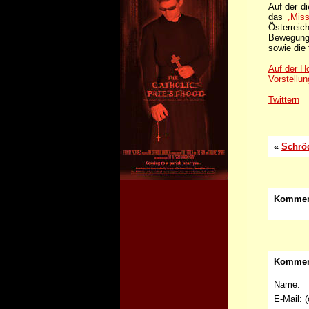
Auf der d
das
„Miss
Österreich
Bewegunge
sowie die
Auf der H
Vorstellu
Twittern
«
Schrö
Kommen
Komment
Name:
E-Mail:
(