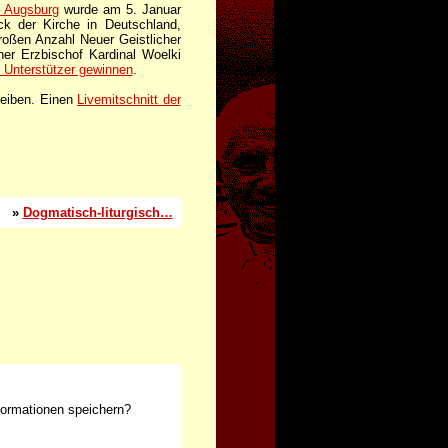
 Augsburg
wurde am 5. Januar
k der Kirche in Deutschland,
großen Anzahl Neuer Geistlicher
ner Erzbischof Kardinal Woelki
s Unterstützer gewinnen
.
reiben. Einen
Livemitschnitt der
»
Dogmatisch-liturgisch…
formationen speichern?