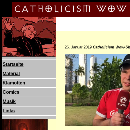
26. Januar 2019
Catholicism Wow-Shi
Startseite
Material
Klamotten
Comics
Musik
Links