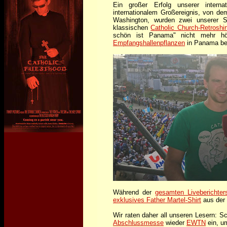
Ein großer Erfolg unserer intern
internationalem Großereignis, von de
Washington, wurden zwei unserer Sh
klassischen
Catholic Church-Retroshir
schön ist Panama" nicht mehr h
Empfangshallenpflanzen
in Panama ber
Während der
gesamten Liveberichter
exklusives Father Martel-Shirt
aus der
Wir raten daher all unseren Lesern: 
Abschlussmesse
wieder
EWTN
ein, u